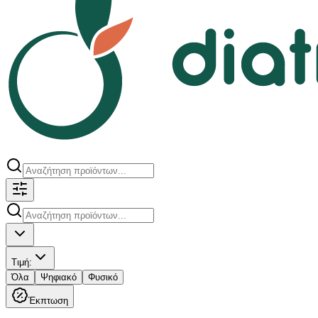
Τιμή
:
Όλα
Ψηφιακό
Φυσικό
Έκπτωση