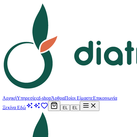
Αρχική
Υπηρεσίες
d-shop
Άρθρα
Ποίοι Είμαστε
Επικοινωνία
Ξεκίνα Εδώ
EL
EL