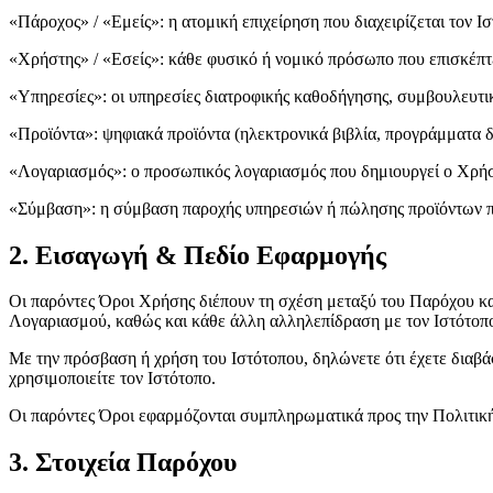
«Πάροχος» / «Εμείς»: η ατομική επιχείρηση που διαχειρίζεται τον Ι
«Χρήστης» / «Εσείς»: κάθε φυσικό ή νομικό πρόσωπο που επισκέπτε
«Υπηρεσίες»: οι υπηρεσίες διατροφικής καθοδήγησης, συμβουλευτικ
«Προϊόντα»: ψηφιακά προϊόντα (ηλεκτρονικά βιβλία, προγράμματα δ
«Λογαριασμός»: ο προσωπικός λογαριασμός που δημιουργεί ο Χρήσ
«Σύμβαση»: η σύμβαση παροχής υπηρεσιών ή πώλησης προϊόντων πο
2. Εισαγωγή & Πεδίο Εφαρμογής
Οι παρόντες Όροι Χρήσης διέπουν τη σχέση μεταξύ του Παρόχου κα
Λογαριασμού, καθώς και κάθε άλλη αλληλεπίδραση με τον Ιστότοπ
Με την πρόσβαση ή χρήση του Ιστότοπου, δηλώνετε ότι έχετε διαβά
χρησιμοποιείτε τον Ιστότοπο.
Οι παρόντες Όροι εφαρμόζονται συμπληρωματικά προς την Πολιτική
3. Στοιχεία Παρόχου