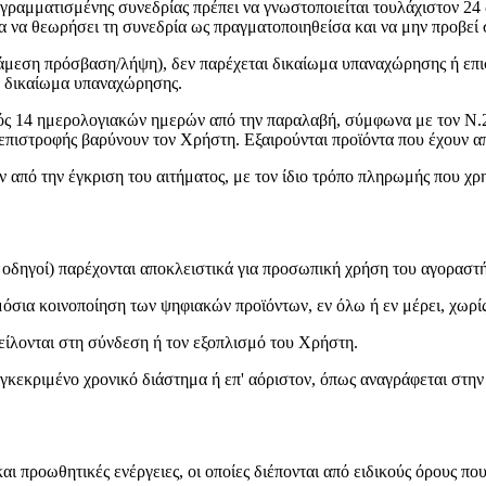
γραμματισμένης συνεδρίας πρέπει να γνωστοποιείται τουλάχιστον 24
α να θεωρήσει τη συνεδρία ως πραγματοποιηθείσα και να μην προβεί
άμεση πρόσβαση/λήψη), δεν παρέχεται δικαίωμα υπαναχώρησης ή επ
ο δικαίωμα υπαναχώρησης.
ς 14 ημερολογιακών ημερών από την παραλαβή, σύμφωνα με τον Ν.22
επιστροφής βαρύνουν τον Χρήστη. Εξαιρούνται προϊόντα που έχουν απ
από την έγκριση του αιτήματος, με τον ίδιο τρόπο πληρωμής που χρ
 οδηγοί) παρέχονται αποκλειστικά για προσωπική χρήση του αγοραστή
σια κοινοποίηση των ψηφιακών προϊόντων, εν όλω ή εν μέρει, χωρίς
είλονται στη σύνδεση ή τον εξοπλισμό του Χρήστη.
γκεκριμένο χρονικό διάστημα ή επ' αόριστον, όπως αναγράφεται στην
αι προωθητικές ενέργειες, οι οποίες διέπονται από ειδικούς όρους π