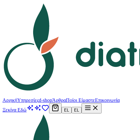
Αρχική
Υπηρεσίες
d-shop
Άρθρα
Ποίοι Είμαστε
Επικοινωνία
Ξεκίνα Εδώ
EL
EL