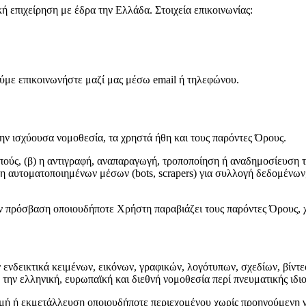
κή επιχείρηση με έδρα την Ελλάδα. Στοιχεία επικοινωνίας:
ούμε επικοινωνήστε μαζί μας μέσω email ή τηλεφώνου.
ν ισχύουσα νομοθεσία, τα χρηστά ήθη και τους παρόντες Όρους.
πούς, (β) η αντιγραφή, αναπαραγωγή, τροποποίηση ή αναδημοσίευση τ
η αυτοματοποιημένων μέσων (bots, scrapers) για συλλογή δεδομένων
ην πρόσβαση οποιουδήποτε Χρήστη παραβιάζει τους παρόντες Όρους, 
νδεικτικά κειμένων, εικόνων, γραφικών, λογότυπων, σχεδίων, βίντε
 την ελληνική, ευρωπαϊκή και διεθνή νομοθεσία περί πνευματικής ιδιο
ή ή εκμετάλλευση οποιουδήποτε περιεχομένου χωρίς προηγούμενη γρ