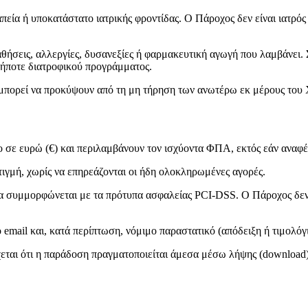
πεία ή υποκατάστατο ιατρικής φροντίδας. Ο Πάροχος δεν είναι ιατρό
αθήσεις, αλλεργίες, δυσανεξίες ή φαρμακευτική αγωγή που λαμβάνει
δήποτε διατροφικού προγράμματος.
υ μπορεί να προκύψουν από τη μη τήρηση των ανωτέρω εκ μέρους του
 σε ευρώ (€) και περιλαμβάνουν τον ισχύοντα ΦΠΑ, εκτός εάν αναφέ
στιγμή, χωρίς να επηρεάζονται οι ήδη ολοκληρωμένες αγορές.
ία συμμορφώνεται με τα πρότυπα ασφαλείας PCI-DSS. Ο Πάροχος δεν
mail και, κατά περίπτωση, νόμιμο παραστατικό (απόδειξη ή τιμολόγι
χεται ότι η παράδοση πραγματοποιείται άμεσα μέσω λήψης (download