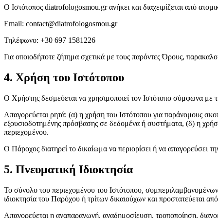
Ο Ιστότοπος diatrofologosmou.gr ανήκει και διαχειρίζεται από ατομι
Email: contact@diatrofologosmou.gr
Τηλέφωνο: +30 697 1581226
Για οποιοδήποτε ζήτημα σχετικά με τους παρόντες Όρους, παρακαλ
4. Χρήση του Ιστότοπου
Ο Χρήστης δεσμεύεται να χρησιμοποιεί τον Ιστότοπο σύμφωνα με τη
Απαγορεύεται ρητά: (α) η χρήση του Ιστότοπου για παράνομους σκο
εξουσιοδοτημένης πρόσβασης σε δεδομένα ή συστήματα, (δ) η χρήσ
περιεχομένου.
Ο Πάροχος διατηρεί το δικαίωμα να περιορίσει ή να απαγορεύσει τ
5. Πνευματική Ιδιοκτησία
Το σύνολο του περιεχομένου του Ιστότοπου, συμπεριλαμβανομένων ε
ιδιοκτησία του Παρόχου ή τρίτων δικαιούχων και προστατεύεται από
Απαγορεύεται η αναπαραγωγή, αναδημοσίευση, τροποποίηση, διανομ