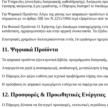
Για Υπηρεσίες (συνεδρίες διατροφικής καθοδήγησης): Ακύρωση προ
έγκαιρης ακύρωσης ή μη εμφάνισης, ο Πάροχος διατηρεί το δικαίωμ
Για Ψηφιακά Προϊόντα: Λόγω της φύσης των ψηφιακών προϊόντων (
σύμφωνα με το άρθρο 3ΙΒ του Ν.2251/1994 περί εξαιρέσεων από τ
Για Φυσικά Προϊόντα: Ο Χρήστης έχει δικαίωμα υπαναχώρησης εντό
κατάσταση, αχρησιμοποίητο και στην αρχική συσκευασία. Τα έξοδα 
Επιστροφές χρημάτων διεκπεραιώνονται εντός 14 εργάσιμων ημερών 
11. Ψηφιακά Προϊόντα
Τα ψηφιακά προϊόντα (ηλεκτρονικά βιβλία, προγράμματα διατροφής,
Απαγορεύεται ρητά η αναπαραγωγή, αναδιανομή, μεταπώληση ή δημό
Ο Πάροχος δεν φέρει ευθύνη για τεχνικά προβλήματα λήψης που οφ
Η πρόσβαση σε ψηφιακό περιεχόμενο ενδέχεται να παρέχεται για συ
12. Προσφορές & Προωθητικές Ενέργειες
Ο Πάροχος δύναται να διενεργεί προσφορές, εκπτωτικές περιόδους κ